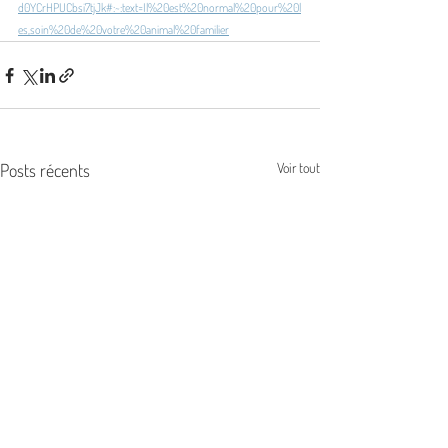
d0YCrHPUCbsi7tjJk#:~:text=Il%20est%20normal%20pour%20l
es,soin%20de%20votre%20animal%20familier
Posts récents
Voir tout