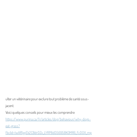
ulter un vétérinaire pour exclure tout problème de santé sous-
jacent.
Voici quelques conseils pour mieux les comprendre 
https://www.purina.ca/fr/articles/dog/behaviour/why-dogs-
eat-grass?
fbclid=IwAR1gyEk2CBdrDZv_LYRP8dD5695BK0MR6_FcDOX_mp