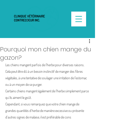
Pourquoi mon chien mange du
gazon?
Les chiens mangent parfois de l'herbe pour diverses raisons. 
Cela peut être dû à un besoin instinctif de manger des fibres 
végétales, à une tentative de soulager une irritation de l'estomac 
ou à un moyen de se purger. 
Certains chiens mangent également de l'herbe simplement parce 
qu'ils aiment le goût. 
Cependant, si vous remarquez que votre chien mange de 
grandes quantités d'herbe de manière excessive ou présente 
d'autres signes de malaise, il est préférable de cons